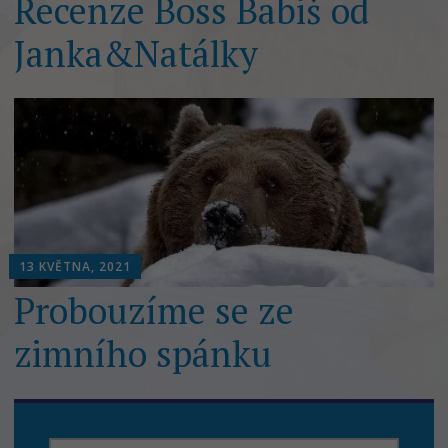
Recenze Boss Babiš od
Janka&Natálky
13 KVĚTNA, 2021
Probouzíme se ze
zimního spánku