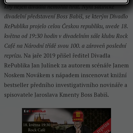
kdy nejen divadla nemohla hrát. Nyní satirické
divadelní představení Boss Babiš, se kterým Divadlo
RePublika projelo celou Českou republiku, uvede 18.
května od 19:30 hodin v divadelním sále klubu Rock
Café na Národní třídě svou 100. a zároveň poslední
reprízu.
Na jaře 2019 přišel ředitel Divadla
RePublika Jan Julínek za autorem scénáře Janem
Noskem Novákem s nápadem inscenovat knižní
bestseller předního investigativního novináře a
spisovatele Jaroslava Kmenty Boss Babiš.