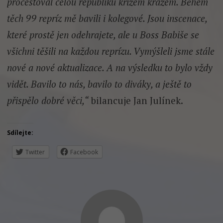
procestoval celou republiku křížem krážem. Během
těch 99 repríz mě bavili i kolegové. Jsou inscenace,
které prostě jen odehrajete, ale u Boss Babiše se
všichni těšili na každou reprízu. Vymýšleli jsme stále
nové a nové aktualizace. A na výsledku to bylo vždy
vidět. Bavilo to nás, bavilo to diváky, a ještě to
přispělo dobré věci,“
bilancuje Jan Julínek.
Sdílejte:
Twitter
Facebook