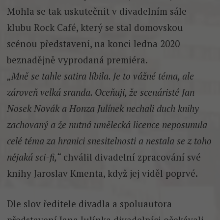
Mohla se tak uskutečnit v divadelním sále
klubu Rock Café, který se stal domovskou
scénou představení, na konci ledna 2020
beznadějně vyprodaná premiéra.
„Mně se tahle satira líbila. Je to vážné téma, ale
zároveň velká sranda. Oceňuji, že scenáristé Jan
Nosek Novák a Honza Julínek nechali duch knihy
zachovaný a že nutná umělecká licence neposunula
celé téma za hranici snesitelnosti a nestala se z toho
nějaká sci-fi,“
chválil divadelní zpracování své
knihy Jaroslav Kmenta, když jej viděl poprvé.
Dle slov ředitele divadla a spoluautora
představení Jana Julínka divadelníci očekávali,