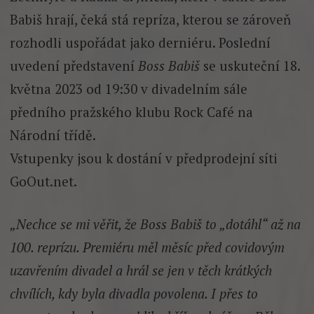
Babiš hrají, čeká stá repríza, kterou se zároveň
rozhodli uspořádat jako derniéru. Poslední
uvedení představení
Boss Babiš
se uskuteční 18.
května 2023 od 19:30 v divadelním sále
předního pražského klubu Rock Café na
Národní třídě.
Vstupenky jsou k dostání v předprodejní síti
GoOut.net.
„Nechce se mi věřit, že Boss Babiš to „dotáhl“ až na
100. reprízu. Premiéru měl měsíc před covidovým
uzavřením divadel a hrál se jen v těch krátkých
chvílích, kdy byla divadla povolena. I přes to