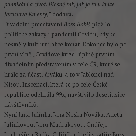
podnikání a život. Přesně tak, jak je to v knize
Jaroslava Kmenty,“
dodává.
Divadelní představení
Boss Babiš
přežilo
politické zákazy i pandemii Covidu, kdy se
nesměly kulturní akce konat. Dokonce bylo po
první vlně „Covidové krize“ úplně prvním
divadelním představením v celé ČR, které se
hrálo za účasti diváků, a to v Jablonci nad
Nisou. Inscenaci, která se po celé České
republice odehrála 99x, navštívilo desetitisíce
návštěvníků.
Nyní Jana Julínka, Jana Noska Nováka, Anetu
Julínkovou, Janu Mudrákovou, Ondřeje
Lechnýře a Radka C. Jiříčka, kteří v satiře Boss