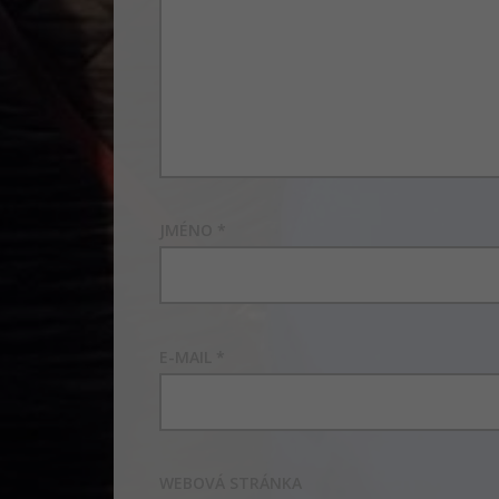
JMÉNO
*
E-MAIL
*
WEBOVÁ STRÁNKA