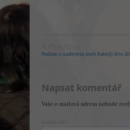
Post
Previous
Podzim s Andrejem aneb Babí(š) léto 20
navigation
Napsat komentář
Vaše e-mailová adresa nebude zveř
KOMENTÁŘ
*