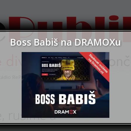
kavárnu o věcech veřejných
Boss Babiš na DRAMOXu
ika
ádio RePublika
O nás
Herci
Kontakt
, rušíme a