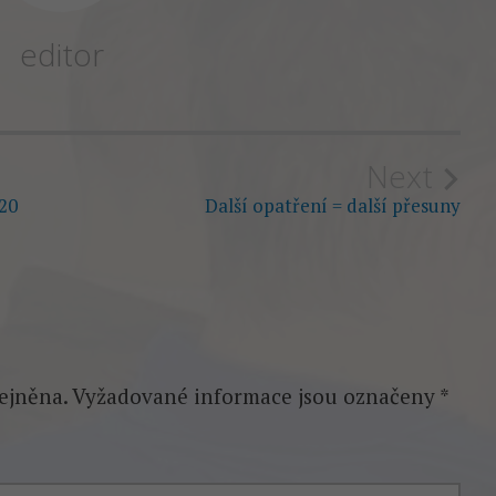
editor
Next
20
Další opatření = další přesuny
ejněna.
Vyžadované informace jsou označeny
*