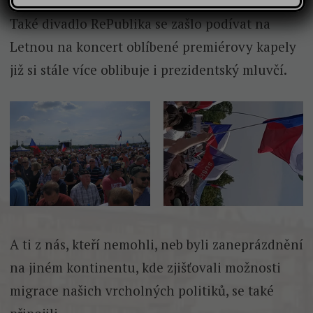
Také divadlo RePublika se zašlo podívat na
Letnou na koncert oblíbené premiérovy kapely
již si stále více oblibuje i prezidentský mluvčí.
A ti z nás, kteří nemohli, neb byli zaneprázdnění
na jiném kontinentu, kde zjišťovali možnosti
migrace našich vrcholných politiků, se také