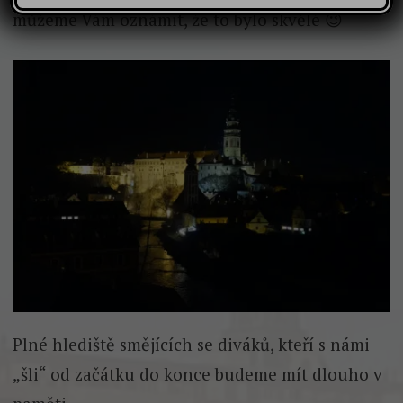
můžeme Vám oznámit, že to bylo skvělé 😉
Plné hlediště smějících se diváků, kteří s námi
„šli“ od začátku do konce budeme mít dlouho v