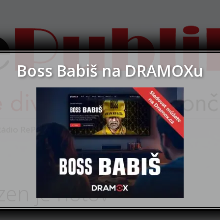
kavárnu o věcech veřejných
Boss Babiš na DRAMOXu
ika
ádio RePublika
O nás
Herci
Kontakt
en je hotov