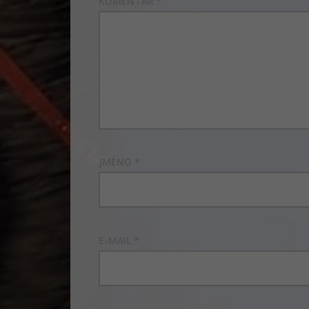
KOMENTÁŘ
*
JMÉNO
*
E-MAIL
*