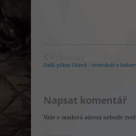
Post
Previous
Další pěkný článek – tentokrát o kabar
navigation
Napsat komentář
Vaše e-mailová adresa nebude zveř